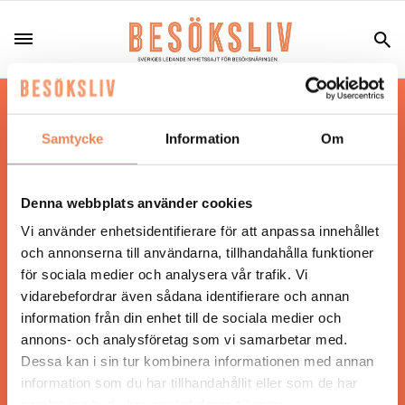
Hos oss läser du landets mest uppdaterade
nyheter och snackisar inom besöksnäringen.
Samtycke
Information
Om
Besöksliv i sin tryckta form är ett affärsmagasin
för ägare och ledare inom besöksnäringen.
Tidningen ges ut av
Visita
.
Denna webbplats använder cookies
Vi använder enhetsidentifierare för att anpassa innehållet
och annonserna till användarna, tillhandahålla funktioner
för sociala medier och analysera vår trafik. Vi
ANSVARIG UTGIVARE
vidarebefordrar även sådana identifierare och annan
Jonas Siljhammar
information från din enhet till de sociala medier och
annons- och analysföretag som vi samarbetar med.
Dessa kan i sin tur kombinera informationen med annan
UPPHOVSRÄTT
information som du har tillhandahållit eller som de har
samlat in när du har använt deras tjänster.