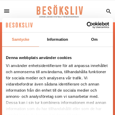
Hos oss läser du landets mest uppdaterade
nyheter och snackisar inom besöksnäringen.
Samtycke
Information
Om
Besöksliv i sin tryckta form är ett affärsmagasin
för ägare och ledare inom besöksnäringen.
Tidningen ges ut av
Visita
.
Denna webbplats använder cookies
Vi använder enhetsidentifierare för att anpassa innehållet
och annonserna till användarna, tillhandahålla funktioner
för sociala medier och analysera vår trafik. Vi
ANSVARIG UTGIVARE
vidarebefordrar även sådana identifierare och annan
Jonas Siljhammar
information från din enhet till de sociala medier och
annons- och analysföretag som vi samarbetar med.
Dessa kan i sin tur kombinera informationen med annan
UPPHOVSRÄTT
information som du har tillhandahållit eller som de har
samlat in när du har använt deras tjänster.