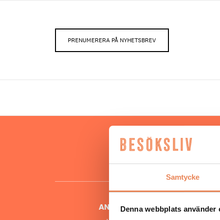
PRENUMERERA PÅ NYHETSBREV
Hos oss
besöksnär
o
Samtycke
ANSVARIG UTGIVARE
Denna webbplats använder 