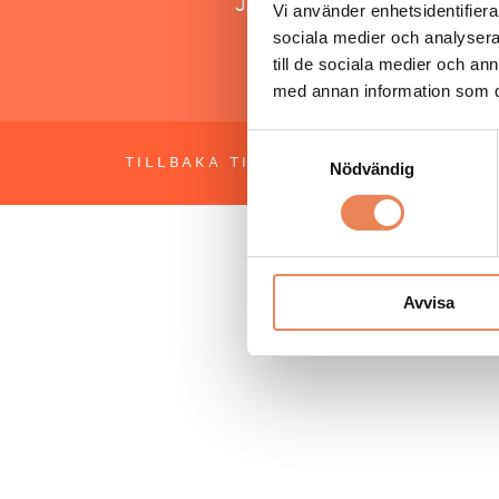
Jonas Siljhammar
Vi använder enhetsidentifierar
sociala medier och analysera 
till de sociala medier och a
med annan information som du 
Samtyckesval
TILLBAKA TILL TOPPEN
OM BESÖKS
Nödvändig
Avvisa