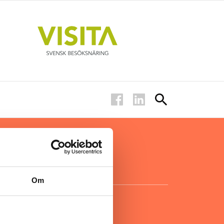
ar inom
för ägare
ta
.
Om
KONTAKT