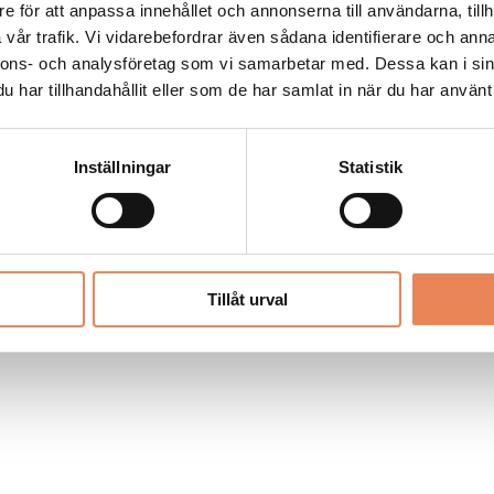
Allt material på besoksliv.se är skyddat
e för att anpassa innehållet och annonserna till användarna, tillh
enligt lagen om upphovsrätt.
vår trafik. Vi vidarebefordrar även sådana identifierare och anna
nnons- och analysföretag som vi samarbetar med. Dessa kan i sin
har tillhandahållit eller som de har samlat in när du har använt 
LIV
PRENUMERERA
ANNONSERA
Inställningar
Statistik
Tillåt urval