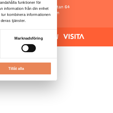
Besöksliv
andahålla funktioner för
Spoon, Brännkyrkagatan 64
n information från din enhet
118 23 Stockholm
 tur kombinera informationen
deras tjänster.
Marknadsföring
Tillåt alla