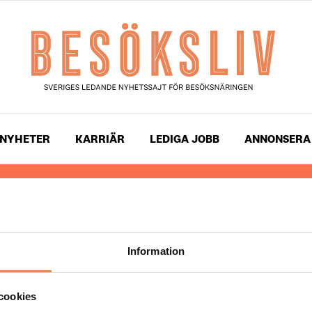
NYHETER
KARRIÄR
LEDIGA JOBB
ANNONSERA
 läser du landets mest uppdaterade nyheter och snackis
ingen. Besöksliv i sin tryckta form är ett affärsmagasin 
ch ledare inom besöksnäringen. Tidningen ges ut av
Visi
Information
UPPHOVSRÄTT
cookies