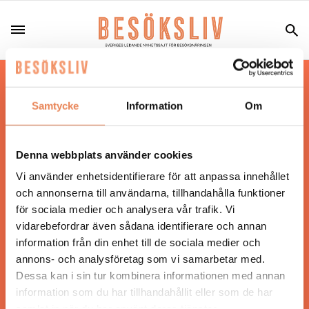
Hos oss läser du landets mest uppdaterade
nyheter och snackisar inom besöksnäringen.
Samtycke
Information
Om
Besöksliv i sin tryckta form är ett affärsmagasin
för ägare och ledare inom besöksnäringen.
Tidningen ges ut av
Visita
.
Denna webbplats använder cookies
Vi använder enhetsidentifierare för att anpassa innehållet
och annonserna till användarna, tillhandahålla funktioner
för sociala medier och analysera vår trafik. Vi
ANSVARIG UTGIVARE
vidarebefordrar även sådana identifierare och annan
Jonas Siljhammar
information från din enhet till de sociala medier och
annons- och analysföretag som vi samarbetar med.
Dessa kan i sin tur kombinera informationen med annan
UPPHOVSRÄTT
information som du har tillhandahållit eller som de har
samlat in när du har använt deras tjänster.