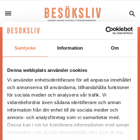
Hos oss läser du landets mest uppdaterade
nyheter och snackisar inom besöksnäringen.
Samtycke
Information
Om
Besöksliv i sin tryckta form är ett affärsmagasin
för ägare och ledare inom besöksnäringen.
Tidningen ges ut av
Visita
.
Denna webbplats använder cookies
Vi använder enhetsidentifierare för att anpassa innehållet
och annonserna till användarna, tillhandahålla funktioner
för sociala medier och analysera vår trafik. Vi
ANSVARIG UTGIVARE
vidarebefordrar även sådana identifierare och annan
Jonas Siljhammar
information från din enhet till de sociala medier och
annons- och analysföretag som vi samarbetar med.
Dessa kan i sin tur kombinera informationen med annan
UPPHOVSRÄTT
information som du har tillhandahållit eller som de har
samlat in när du har använt deras tjänster.