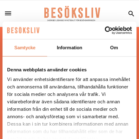
Hos oss läser du landets mest uppdaterade
nyheter och snackisar inom besöksnäringen.
Samtycke
Information
Om
Besöksliv i sin tryckta form är ett affärsmagasin
för ägare och ledare inom besöksnäringen.
Tidningen ges ut av
Visita
.
Denna webbplats använder cookies
Vi använder enhetsidentifierare för att anpassa innehållet
och annonserna till användarna, tillhandahålla funktioner
för sociala medier och analysera vår trafik. Vi
ANSVARIG UTGIVARE
vidarebefordrar även sådana identifierare och annan
Jonas Siljhammar
information från din enhet till de sociala medier och
annons- och analysföretag som vi samarbetar med.
Dessa kan i sin tur kombinera informationen med annan
UPPHOVSRÄTT
information som du har tillhandahållit eller som de har
samlat in när du har använt deras tjänster.