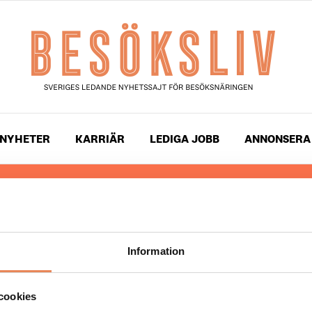
NYHETER
KARRIÄR
LEDIGA JOBB
ANNONSERA
 läser du landets mest uppdaterade nyheter och snackis
ingen. Besöksliv i sin tryckta form är ett affärsmagasin 
ch ledare inom besöksnäringen. Tidningen ges ut av
Visi
Information
UPPHOVSRÄTT
cookies