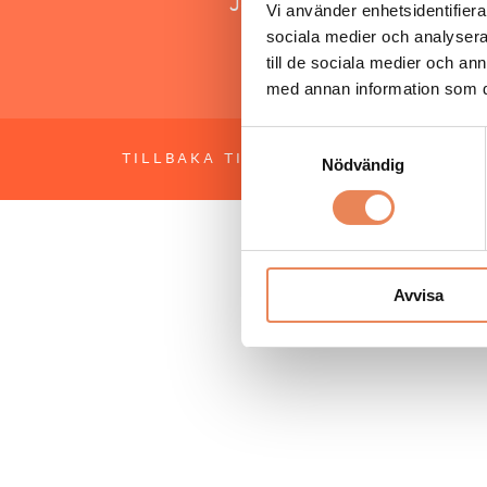
Jonas Siljhammar
Vi använder enhetsidentifierar
sociala medier och analysera 
till de sociala medier och a
med annan information som du 
Samtyckesval
TILLBAKA TILL TOPPEN
OM BESÖKS
Nödvändig
Avvisa