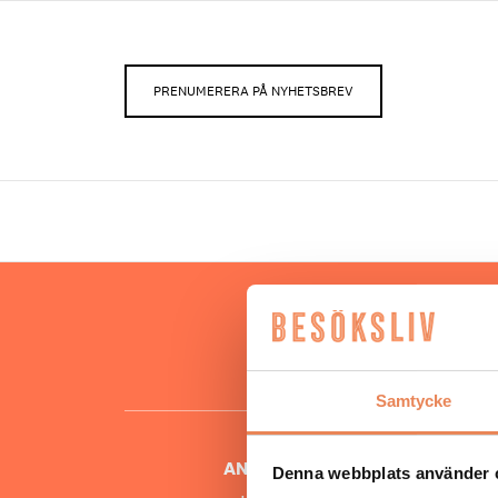
PRENUMERERA PÅ NYHETSBREV
Hos oss
besöksnär
o
Samtycke
ANSVARIG UTGIVARE
Denna webbplats använder 