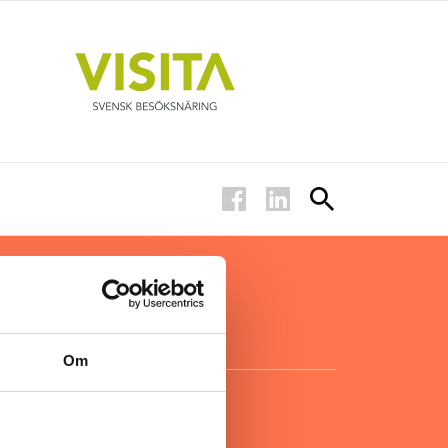
ar inom
för ägare
ta
.
Om
KONTAKT