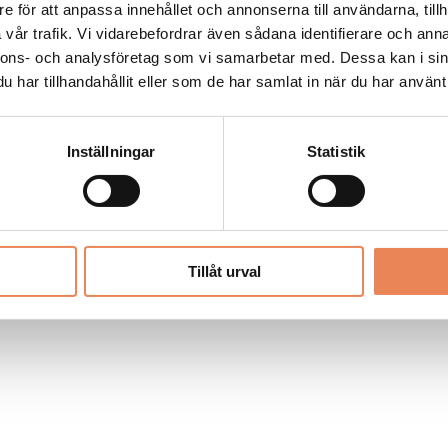
Allt material på besoksliv.se är skyddat
e för att anpassa innehållet och annonserna till användarna, tillh
enligt lagen om upphovsrätt.
vår trafik. Vi vidarebefordrar även sådana identifierare och anna
nnons- och analysföretag som vi samarbetar med. Dessa kan i sin
har tillhandahållit eller som de har samlat in när du har använt 
LIV
PRENUMERERA
ANNONSERA
Inställningar
Statistik
Tillåt urval