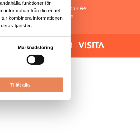
Besöksliv
andahålla funktioner för
Spoon, Brännkyrkagatan 64
n information från din enhet
118 23 Stockholm
 tur kombinera informationen
deras tjänster.
Marknadsföring
Tillåt alla