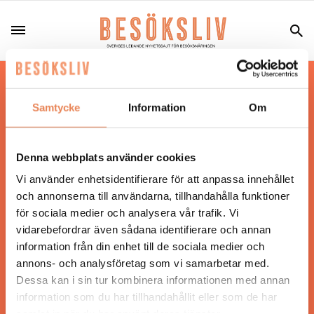
Hos oss läser du landets mest uppdaterade
nyheter och snackisar inom besöksnäringen.
Samtycke
Information
Om
Besöksliv i sin tryckta form är ett affärsmagasin
för ägare och ledare inom besöksnäringen.
Tidningen ges ut av
Visita
.
Denna webbplats använder cookies
Vi använder enhetsidentifierare för att anpassa innehållet
och annonserna till användarna, tillhandahålla funktioner
för sociala medier och analysera vår trafik. Vi
ANSVARIG UTGIVARE
vidarebefordrar även sådana identifierare och annan
Jonas Siljhammar
information från din enhet till de sociala medier och
annons- och analysföretag som vi samarbetar med.
Dessa kan i sin tur kombinera informationen med annan
UPPHOVSRÄTT
information som du har tillhandahållit eller som de har
samlat in när du har använt deras tjänster.