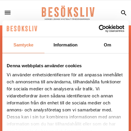
Hos oss läser du landets mest uppdaterade
nyheter och snackisar inom besöksnäringen.
Samtycke
Information
Om
Besöksliv i sin tryckta form är ett affärsmagasin
för ägare och ledare inom besöksnäringen.
Tidningen ges ut av
Visita
.
Denna webbplats använder cookies
Vi använder enhetsidentifierare för att anpassa innehållet
och annonserna till användarna, tillhandahålla funktioner
för sociala medier och analysera vår trafik. Vi
ANSVARIG UTGIVARE
vidarebefordrar även sådana identifierare och annan
Jonas Siljhammar
information från din enhet till de sociala medier och
annons- och analysföretag som vi samarbetar med.
Dessa kan i sin tur kombinera informationen med annan
UPPHOVSRÄTT
information som du har tillhandahållit eller som de har
samlat in när du har använt deras tjänster.