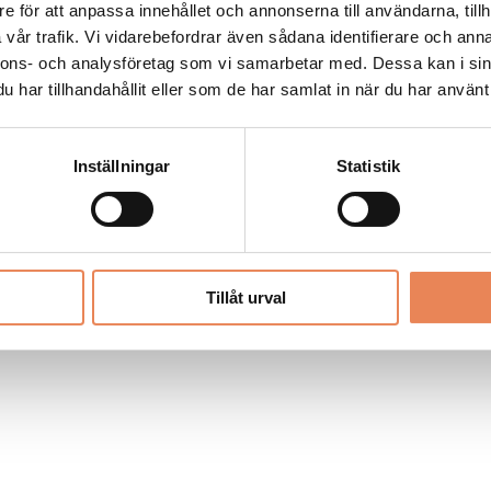
Allt material på besoksliv.se är skyddat
e för att anpassa innehållet och annonserna till användarna, tillh
enligt lagen om upphovsrätt.
vår trafik. Vi vidarebefordrar även sådana identifierare och anna
nnons- och analysföretag som vi samarbetar med. Dessa kan i sin
har tillhandahållit eller som de har samlat in när du har använt 
LIV
PRENUMERERA
ANNONSERA
Inställningar
Statistik
Tillåt urval