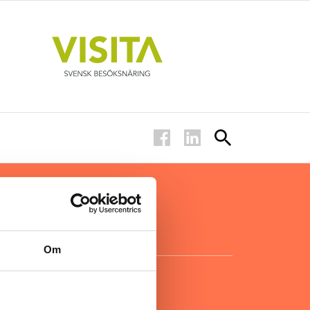
ar inom
för ägare
ta
.
Om
KONTAKT