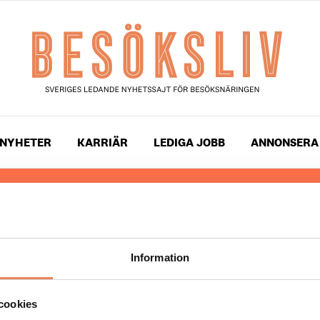
NYHETER
KARRIÄR
LEDIGA JOBB
ANNONSERA
 läser du landets mest uppdaterade nyheter och snackis
ingen. Besöksliv i sin tryckta form är ett affärsmagasin 
ch ledare inom besöksnäringen. Tidningen ges ut av
Visi
Information
UPPHOVSRÄTT
cookies