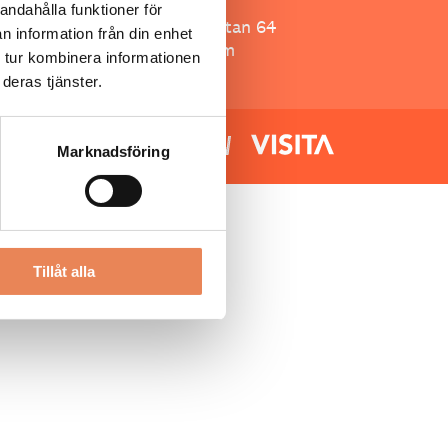
Besöksliv
andahålla funktioner för
Spoon, Brännkyrkagatan 64
n information från din enhet
118 23 Stockholm
 tur kombinera informationen
deras tjänster.
Marknadsföring
Tillåt alla