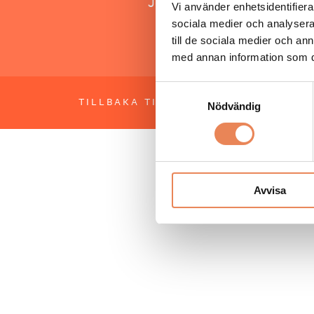
Jonas Siljhammar
Vi använder enhetsidentifierar
sociala medier och analysera 
till de sociala medier och a
med annan information som du 
Samtyckesval
TILLBAKA TILL TOPPEN
OM BESÖKS
Nödvändig
Avvisa