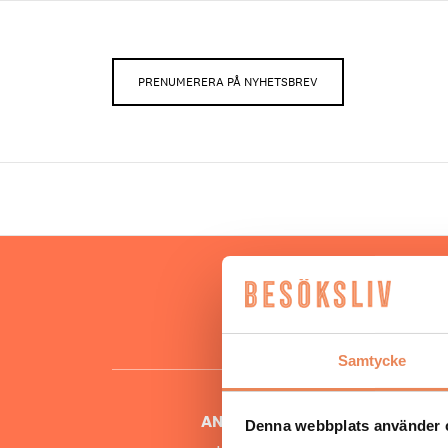
PRENUMERERA PÅ NYHETSBREV
Hos oss
besöksnär
o
Samtycke
ANSVARIG UTGIVARE
Denna webbplats använder 