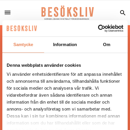
Hos oss läser du landets mest uppdaterade
nyheter och snackisar inom besöksnäringen.
Samtycke
Information
Om
Besöksliv i sin tryckta form är ett affärsmagasin
för ägare och ledare inom besöksnäringen.
Tidningen ges ut av
Visita
.
Denna webbplats använder cookies
Vi använder enhetsidentifierare för att anpassa innehållet
och annonserna till användarna, tillhandahålla funktioner
för sociala medier och analysera vår trafik. Vi
ANSVARIG UTGIVARE
vidarebefordrar även sådana identifierare och annan
Jonas Siljhammar
information från din enhet till de sociala medier och
annons- och analysföretag som vi samarbetar med.
Dessa kan i sin tur kombinera informationen med annan
UPPHOVSRÄTT
information som du har tillhandahållit eller som de har
samlat in när du har använt deras tjänster.