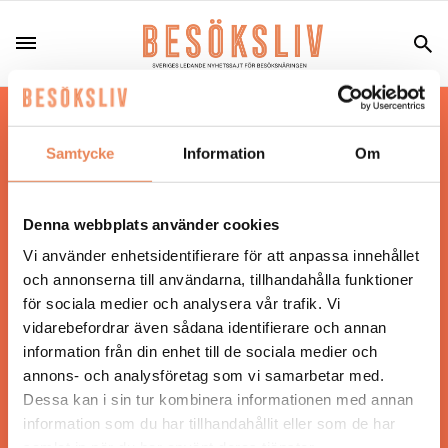
Hos oss läser du landets mest uppdaterade
nyheter och snackisar inom besöksnäringen.
Samtycke
Information
Om
Besöksliv i sin tryckta form är ett affärsmagasin
för ägare och ledare inom besöksnäringen.
Tidningen ges ut av
Visita
.
Denna webbplats använder cookies
Vi använder enhetsidentifierare för att anpassa innehållet
och annonserna till användarna, tillhandahålla funktioner
för sociala medier och analysera vår trafik. Vi
ANSVARIG UTGIVARE
vidarebefordrar även sådana identifierare och annan
Jonas Siljhammar
information från din enhet till de sociala medier och
annons- och analysföretag som vi samarbetar med.
Dessa kan i sin tur kombinera informationen med annan
UPPHOVSRÄTT
information som du har tillhandahållit eller som de har
samlat in när du har använt deras tjänster.