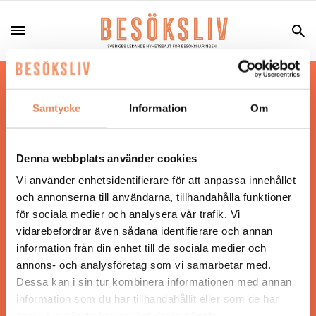
Hos oss läser du landets mest uppdaterade
nyheter och snackisar inom besöksnäringen.
Samtycke
Information
Om
Besöksliv i sin tryckta form är ett affärsmagasin
för ägare och ledare inom besöksnäringen.
Tidningen ges ut av
Visita
.
Denna webbplats använder cookies
Vi använder enhetsidentifierare för att anpassa innehållet
och annonserna till användarna, tillhandahålla funktioner
för sociala medier och analysera vår trafik. Vi
ANSVARIG UTGIVARE
vidarebefordrar även sådana identifierare och annan
Jonas Siljhammar
information från din enhet till de sociala medier och
annons- och analysföretag som vi samarbetar med.
Dessa kan i sin tur kombinera informationen med annan
UPPHOVSRÄTT
information som du har tillhandahållit eller som de har
samlat in när du har använt deras tjänster.