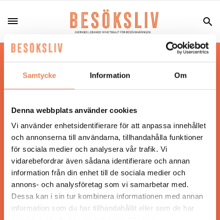
Hos oss läser du landets mest uppdaterade
nyheter och snackisar inom besöksnäringen.
Samtycke
Information
Om
Besöksliv i sin tryckta form är ett affärsmagasin
för ägare och ledare inom besöksnäringen.
Tidningen ges ut av
Visita
.
Denna webbplats använder cookies
Vi använder enhetsidentifierare för att anpassa innehållet
och annonserna till användarna, tillhandahålla funktioner
för sociala medier och analysera vår trafik. Vi
ANSVARIG UTGIVARE
vidarebefordrar även sådana identifierare och annan
Jonas Siljhammar
information från din enhet till de sociala medier och
annons- och analysföretag som vi samarbetar med.
Dessa kan i sin tur kombinera informationen med annan
UPPHOVSRÄTT
information som du har tillhandahållit eller som de har
samlat in när du har använt deras tjänster.