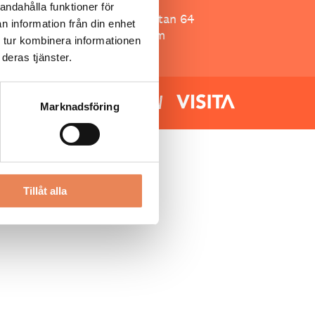
Besöksliv
andahålla funktioner för
Spoon, Brännkyrkagatan 64
n information från din enhet
118 23 Stockholm
 tur kombinera informationen
deras tjänster.
Marknadsföring
Tillåt alla