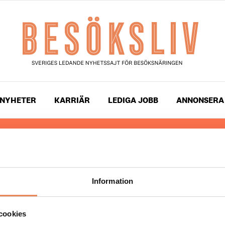
NYHETER
KARRIÄR
LEDIGA JOBB
ANNONSERA
 läser du landets mest uppdaterade nyheter och snackis
ingen. Besöksliv i sin tryckta form är ett affärsmagasin 
ch ledare inom besöksnäringen. Tidningen ges ut av
Visi
Information
UPPHOVSRÄTT
cookies