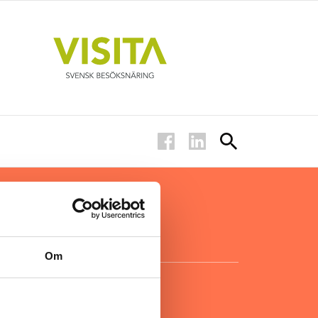
ar inom
för ägare
ta
.
Om
KONTAKT