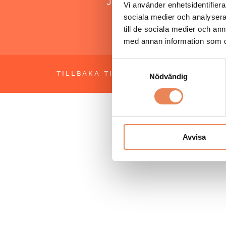
Jonas Siljhammar
Vi använder enhetsidentifierar
sociala medier och analysera 
till de sociala medier och a
med annan information som du 
Samtyckesval
TILLBAKA TILL TOPPEN
OM BESÖKS
Nödvändig
Avvisa