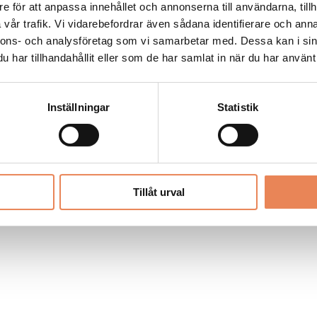
Allt material på besoksliv.se är skyddat
e för att anpassa innehållet och annonserna till användarna, tillh
enligt lagen om upphovsrätt.
vår trafik. Vi vidarebefordrar även sådana identifierare och anna
nnons- och analysföretag som vi samarbetar med. Dessa kan i sin
har tillhandahållit eller som de har samlat in när du har använt 
LIV
PRENUMERERA
ANNONSERA
Inställningar
Statistik
Tillåt urval