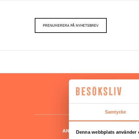
PRENUMERERA PÅ NYHETSBREV
Hos oss
besöksnär
o
Samtycke
ANSVARIG UTGIVARE
Denna webbplats använder 