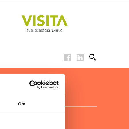
ar inom
för ägare
ta
.
Om
KONTAKT