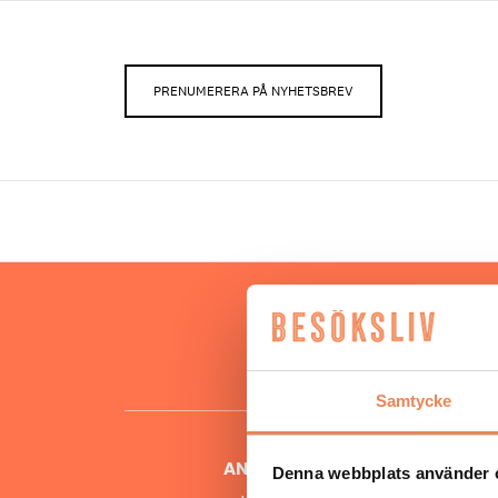
PRENUMERERA PÅ NYHETSBREV
Hos oss
besöksnär
o
Samtycke
ANSVARIG UTGIVARE
Denna webbplats använder 