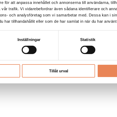
Allt material på besoksliv.se är skyddat
e för att anpassa innehållet och annonserna till användarna, tillh
enligt lagen om upphovsrätt.
vår trafik. Vi vidarebefordrar även sådana identifierare och anna
nnons- och analysföretag som vi samarbetar med. Dessa kan i sin
har tillhandahållit eller som de har samlat in när du har använt 
LIV
PRENUMERERA
ANNONSERA
Inställningar
Statistik
Tillåt urval