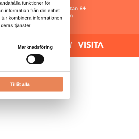
Besöksliv
andahålla funktioner för
Spoon, Brännkyrkagatan 64
n information från din enhet
118 23 Stockholm
 tur kombinera informationen
deras tjänster.
Marknadsföring
Tillåt alla