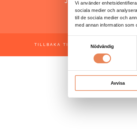
Jonas Siljhammar
Vi använder enhetsidentifierar
sociala medier och analysera 
till de sociala medier och a
med annan information som du 
Samtyckesval
TILLBAKA TILL TOPPEN
OM BESÖKS
Nödvändig
Avvisa