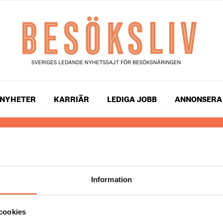
NYHETER
KARRIÄR
LEDIGA JOBB
ANNONSERA
 läser du landets mest uppdaterade nyheter och snackis
ingen. Besöksliv i sin tryckta form är ett affärsmagasin 
ch ledare inom besöksnäringen. Tidningen ges ut av
Visi
Information
UPPHOVSRÄTT
cookies