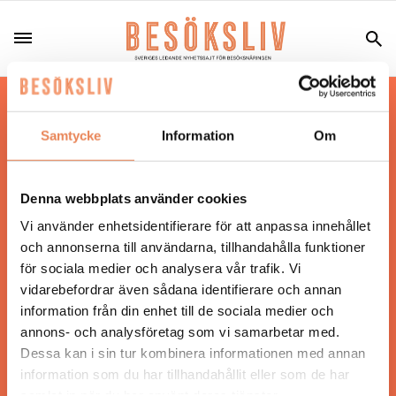
Hos oss läser du landets mest uppdaterade
nyheter och snackisar inom besöksnäringen.
Samtycke
Information
Om
Besöksliv i sin tryckta form är ett affärsmagasin
för ägare och ledare inom besöksnäringen.
Tidningen ges ut av
Visita
.
Denna webbplats använder cookies
Vi använder enhetsidentifierare för att anpassa innehållet
och annonserna till användarna, tillhandahålla funktioner
för sociala medier och analysera vår trafik. Vi
ANSVARIG UTGIVARE
vidarebefordrar även sådana identifierare och annan
Jonas Siljhammar
information från din enhet till de sociala medier och
annons- och analysföretag som vi samarbetar med.
Dessa kan i sin tur kombinera informationen med annan
UPPHOVSRÄTT
information som du har tillhandahållit eller som de har
samlat in när du har använt deras tjänster.