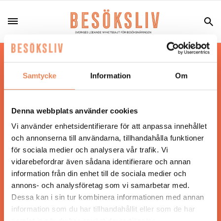
Hos oss läser du landets mest uppdaterade
nyheter och snackisar inom besöksnäringen.
Samtycke
Information
Om
Besöksliv i sin tryckta form är ett affärsmagasin
för ägare och ledare inom besöksnäringen.
Tidningen ges ut av
Visita
.
Denna webbplats använder cookies
Vi använder enhetsidentifierare för att anpassa innehållet
och annonserna till användarna, tillhandahålla funktioner
för sociala medier och analysera vår trafik. Vi
ANSVARIG UTGIVARE
vidarebefordrar även sådana identifierare och annan
Jonas Siljhammar
information från din enhet till de sociala medier och
annons- och analysföretag som vi samarbetar med.
Dessa kan i sin tur kombinera informationen med annan
UPPHOVSRÄTT
information som du har tillhandahållit eller som de har
samlat in när du har använt deras tjänster.