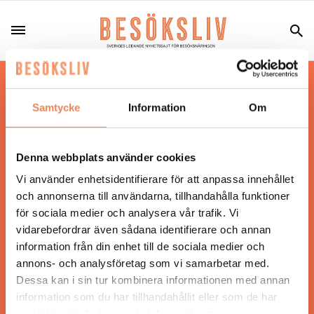
Hos oss läser du landets mest uppdaterade
nyheter och snackisar inom besöksnäringen.
Samtycke
Information
Om
Besöksliv i sin tryckta form är ett affärsmagasin
för ägare och ledare inom besöksnäringen.
Tidningen ges ut av
Visita
.
Denna webbplats använder cookies
Vi använder enhetsidentifierare för att anpassa innehållet
och annonserna till användarna, tillhandahålla funktioner
för sociala medier och analysera vår trafik. Vi
ANSVARIG UTGIVARE
vidarebefordrar även sådana identifierare och annan
Jonas Siljhammar
information från din enhet till de sociala medier och
annons- och analysföretag som vi samarbetar med.
Dessa kan i sin tur kombinera informationen med annan
UPPHOVSRÄTT
information som du har tillhandahållit eller som de har
samlat in när du har använt deras tjänster.