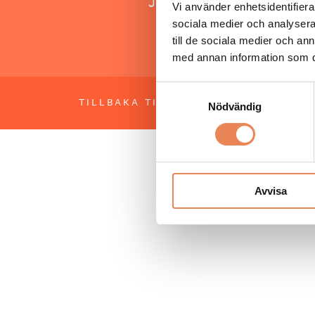
Jonas Siljhammar
Vi använder enhetsidentifierar
sociala medier och analysera 
till de sociala medier och a
med annan information som du 
Samtyckesval
TILLBAKA TILL TOPPEN
OM BESÖKS
Nödvändig
Avvisa