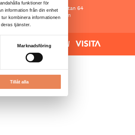
Besöksliv
andahålla funktioner för
Spoon, Brännkyrkagatan 64
n information från din enhet
118 23 Stockholm
 tur kombinera informationen
deras tjänster.
Marknadsföring
Tillåt alla