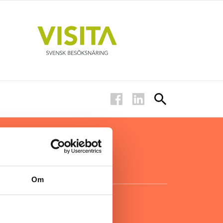
ar inom
för ägare
ta
.
Om
KONTAKT