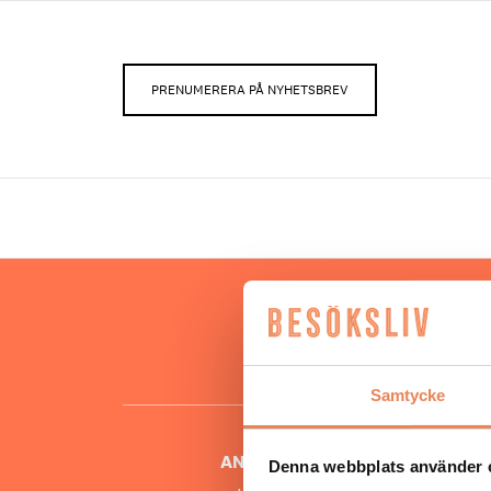
PRENUMERERA PÅ NYHETSBREV
Hos oss
besöksnär
o
Samtycke
ANSVARIG UTGIVARE
Denna webbplats använder 