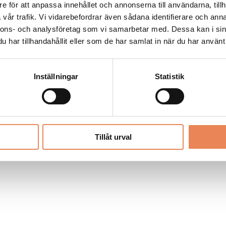
Allt material på besoksliv.se är skyddat
e för att anpassa innehållet och annonserna till användarna, tillh
enligt lagen om upphovsrätt.
vår trafik. Vi vidarebefordrar även sådana identifierare och anna
nnons- och analysföretag som vi samarbetar med. Dessa kan i sin
har tillhandahållit eller som de har samlat in när du har använt 
LIV
PRENUMERERA
ANNONSERA
Inställningar
Statistik
Tillåt urval