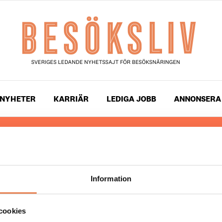
NYHETER
KARRIÄR
LEDIGA JOBB
ANNONSERA
 läser du landets mest uppdaterade nyheter och snackis
ingen. Besöksliv i sin tryckta form är ett affärsmagasin 
ch ledare inom besöksnäringen. Tidningen ges ut av
Visi
Information
UPPHOVSRÄTT
cookies