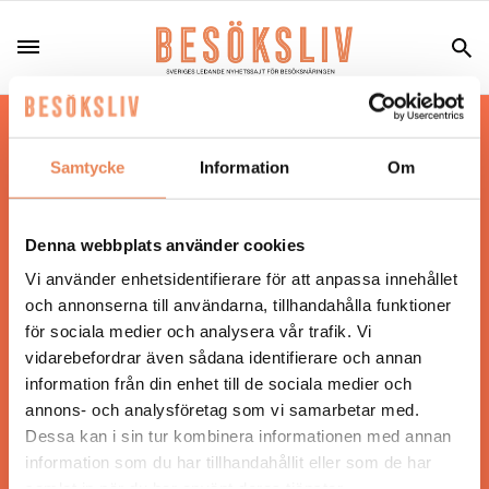
Hos oss läser du landets mest uppdaterade
nyheter och snackisar inom besöksnäringen.
Samtycke
Information
Om
Besöksliv i sin tryckta form är ett affärsmagasin
för ägare och ledare inom besöksnäringen.
Tidningen ges ut av
Visita
.
Denna webbplats använder cookies
Vi använder enhetsidentifierare för att anpassa innehållet
och annonserna till användarna, tillhandahålla funktioner
för sociala medier och analysera vår trafik. Vi
ANSVARIG UTGIVARE
vidarebefordrar även sådana identifierare och annan
Jonas Siljhammar
information från din enhet till de sociala medier och
annons- och analysföretag som vi samarbetar med.
Dessa kan i sin tur kombinera informationen med annan
UPPHOVSRÄTT
information som du har tillhandahållit eller som de har
samlat in när du har använt deras tjänster.