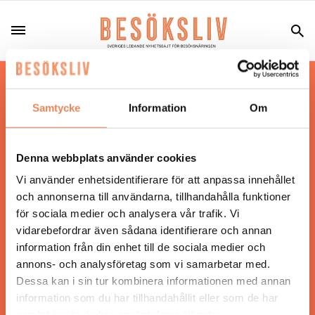
Hos oss läser du landets mest uppdaterade
nyheter och snackisar inom besöksnäringen.
Samtycke
Information
Om
Besöksliv i sin tryckta form är ett affärsmagasin
för ägare och ledare inom besöksnäringen.
Tidningen ges ut av
Visita
.
Denna webbplats använder cookies
Vi använder enhetsidentifierare för att anpassa innehållet
och annonserna till användarna, tillhandahålla funktioner
för sociala medier och analysera vår trafik. Vi
ANSVARIG UTGIVARE
vidarebefordrar även sådana identifierare och annan
Jonas Siljhammar
information från din enhet till de sociala medier och
annons- och analysföretag som vi samarbetar med.
Dessa kan i sin tur kombinera informationen med annan
UPPHOVSRÄTT
information som du har tillhandahållit eller som de har
samlat in när du har använt deras tjänster.