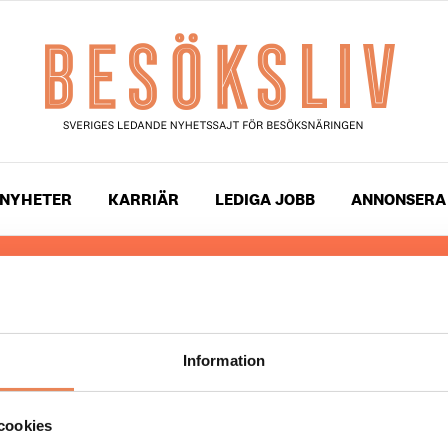
NYHETER
KARRIÄR
LEDIGA JOBB
ANNONSERA
 läser du landets mest uppdaterade nyheter och snackis
ingen. Besöksliv i sin tryckta form är ett affärsmagasin 
ch ledare inom besöksnäringen. Tidningen ges ut av
Visi
Information
UPPHOVSRÄTT
cookies