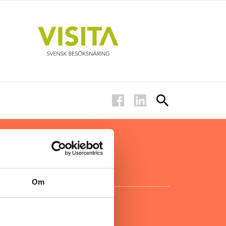
ar inom
för ägare
ta
.
Om
KONTAKT