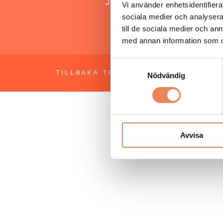
Jonas Siljhammar
Vi använder enhetsidentifierar
sociala medier och analysera 
till de sociala medier och a
med annan information som du 
Samtyckesval
TILLBAKA TILL TOPPEN
OM BESÖKS
Nödvändig
Avvisa