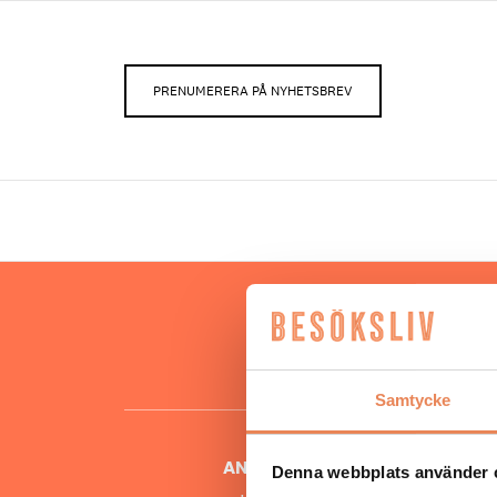
PRENUMERERA PÅ NYHETSBREV
Hos oss
besöksnär
o
Samtycke
ANSVARIG UTGIVARE
Denna webbplats använder 