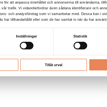
Allt material på besoksliv.se är skyddat
e för att anpassa innehållet och annonserna till användarna, tillh
enligt lagen om upphovsrätt.
vår trafik. Vi vidarebefordrar även sådana identifierare och anna
nnons- och analysföretag som vi samarbetar med. Dessa kan i sin
har tillhandahållit eller som de har samlat in när du har använt 
LIV
PRENUMERERA
ANNONSERA
Inställningar
Statistik
Tillåt urval