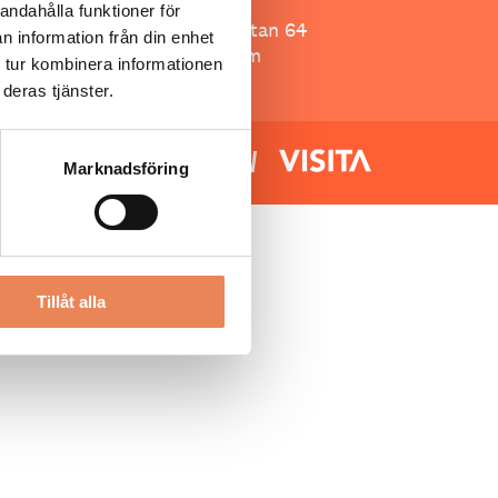
Besöksliv
andahålla funktioner för
Spoon, Brännkyrkagatan 64
n information från din enhet
118 23 Stockholm
 tur kombinera informationen
deras tjänster.
Marknadsföring
Tillåt alla