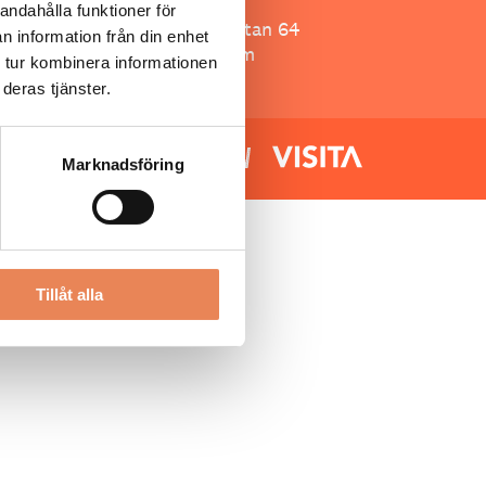
Besöksliv
andahålla funktioner för
Spoon, Brännkyrkagatan 64
n information från din enhet
118 23 Stockholm
 tur kombinera informationen
deras tjänster.
Marknadsföring
Tillåt alla