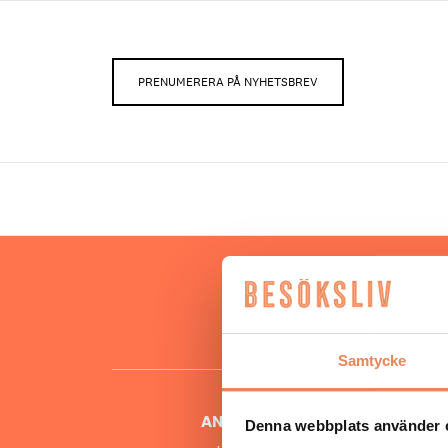
PRENUMERERA PÅ NYHETSBREV
Hos oss
besöksnär
o
Samtycke
ANSVARIG UTGIVARE
Denna webbplats använder 