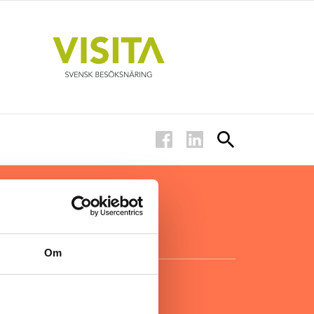
ar inom
för ägare
ta
.
Om
KONTAKT