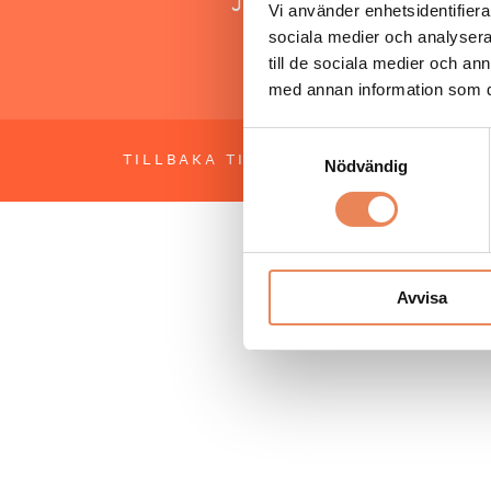
Jonas Siljhammar
Vi använder enhetsidentifierar
sociala medier och analysera 
till de sociala medier och a
med annan information som du 
Samtyckesval
TILLBAKA TILL TOPPEN
OM BESÖKS
Nödvändig
Avvisa