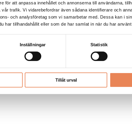
Allt material på besoksliv.se är skyddat
e för att anpassa innehållet och annonserna till användarna, tillh
enligt lagen om upphovsrätt.
vår trafik. Vi vidarebefordrar även sådana identifierare och anna
nnons- och analysföretag som vi samarbetar med. Dessa kan i sin
har tillhandahållit eller som de har samlat in när du har använt 
LIV
PRENUMERERA
ANNONSERA
Inställningar
Statistik
Tillåt urval