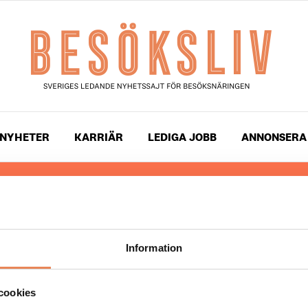
NYHETER
KARRIÄR
LEDIGA JOBB
ANNONSERA
 läser du landets mest uppdaterade nyheter och snackis
ingen. Besöksliv i sin tryckta form är ett affärsmagasin 
ch ledare inom besöksnäringen. Tidningen ges ut av
Visi
Information
UPPHOVSRÄTT
cookies