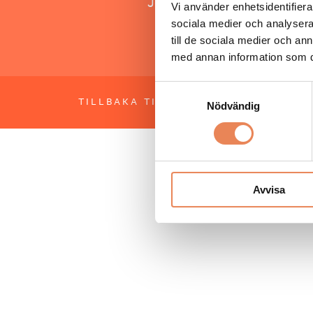
Jonas Siljhammar
Vi använder enhetsidentifierar
sociala medier och analysera 
till de sociala medier och a
med annan information som du 
Samtyckesval
TILLBAKA TILL TOPPEN
OM BESÖKS
Nödvändig
Avvisa