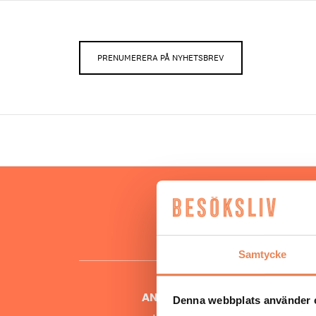
PRENUMERERA PÅ NYHETSBREV
Hos oss
besöksnär
o
Samtycke
ANSVARIG UTGIVARE
Denna webbplats använder 