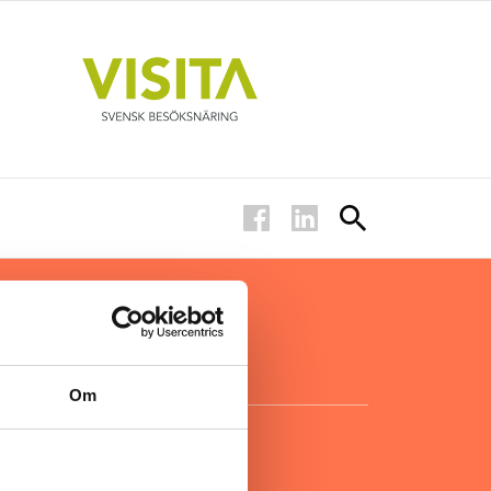
ar inom
för ägare
ta
.
Om
KONTAKT