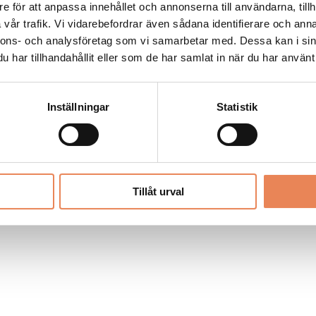
Allt material på besoksliv.se är skyddat
e för att anpassa innehållet och annonserna till användarna, tillh
enligt lagen om upphovsrätt.
vår trafik. Vi vidarebefordrar även sådana identifierare och anna
nnons- och analysföretag som vi samarbetar med. Dessa kan i sin
har tillhandahållit eller som de har samlat in när du har använt 
LIV
PRENUMERERA
ANNONSERA
Inställningar
Statistik
Tillåt urval