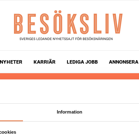
NYHETER
KARRIÄR
LEDIGA JOBB
ANNONSERA
 läser du landets mest uppdaterade nyheter och snackis
ingen. Besöksliv i sin tryckta form är ett affärsmagasin 
ch ledare inom besöksnäringen. Tidningen ges ut av
Visi
Information
UPPHOVSRÄTT
cookies