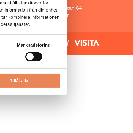
Besöksliv
andahålla funktioner för
Spoon, Brännkyrkagatan 64
n information från din enhet
118 23 Stockholm
 tur kombinera informationen
deras tjänster.
Marknadsföring
Tillåt alla