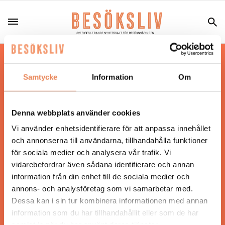
Hos oss läser du landets mest uppdaterade
nyheter och snackisar inom besöksnäringen.
Samtycke
Information
Om
Besöksliv i sin tryckta form är ett affärsmagasin
för ägare och ledare inom besöksnäringen.
Tidningen ges ut av
Visita
.
Denna webbplats använder cookies
Vi använder enhetsidentifierare för att anpassa innehållet
och annonserna till användarna, tillhandahålla funktioner
för sociala medier och analysera vår trafik. Vi
ANSVARIG UTGIVARE
vidarebefordrar även sådana identifierare och annan
Jonas Siljhammar
information från din enhet till de sociala medier och
annons- och analysföretag som vi samarbetar med.
Dessa kan i sin tur kombinera informationen med annan
UPPHOVSRÄTT
information som du har tillhandahållit eller som de har
samlat in när du har använt deras tjänster.