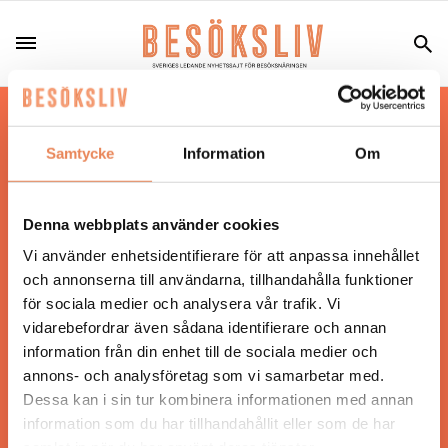
Hos oss läser du landets mest uppdaterade
nyheter och snackisar inom besöksnäringen.
Samtycke
Information
Om
Besöksliv i sin tryckta form är ett affärsmagasin
för ägare och ledare inom besöksnäringen.
Tidningen ges ut av
Visita
.
Denna webbplats använder cookies
Vi använder enhetsidentifierare för att anpassa innehållet
och annonserna till användarna, tillhandahålla funktioner
för sociala medier och analysera vår trafik. Vi
ANSVARIG UTGIVARE
vidarebefordrar även sådana identifierare och annan
Jonas Siljhammar
information från din enhet till de sociala medier och
annons- och analysföretag som vi samarbetar med.
Dessa kan i sin tur kombinera informationen med annan
UPPHOVSRÄTT
information som du har tillhandahållit eller som de har
samlat in när du har använt deras tjänster.