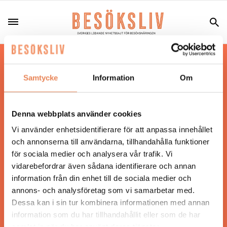
Hos oss läser du landets mest uppdaterade
nyheter och snackisar inom besöksnäringen.
Samtycke
Information
Om
Besöksliv i sin tryckta form är ett affärsmagasin
för ägare och ledare inom besöksnäringen.
Tidningen ges ut av
Visita
.
Denna webbplats använder cookies
Vi använder enhetsidentifierare för att anpassa innehållet
och annonserna till användarna, tillhandahålla funktioner
för sociala medier och analysera vår trafik. Vi
ANSVARIG UTGIVARE
vidarebefordrar även sådana identifierare och annan
Jonas Siljhammar
information från din enhet till de sociala medier och
annons- och analysföretag som vi samarbetar med.
Dessa kan i sin tur kombinera informationen med annan
UPPHOVSRÄTT
information som du har tillhandahållit eller som de har
samlat in när du har använt deras tjänster.