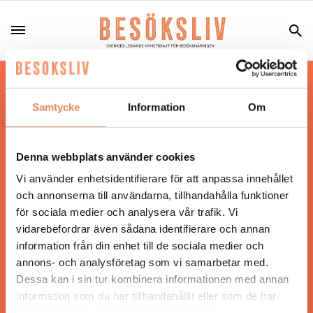
Hos oss läser du landets mest uppdaterade
nyheter och snackisar inom besöksnäringen.
Samtycke
Information
Om
Besöksliv i sin tryckta form är ett affärsmagasin
för ägare och ledare inom besöksnäringen.
Tidningen ges ut av
Visita
.
Denna webbplats använder cookies
Vi använder enhetsidentifierare för att anpassa innehållet
och annonserna till användarna, tillhandahålla funktioner
för sociala medier och analysera vår trafik. Vi
ANSVARIG UTGIVARE
vidarebefordrar även sådana identifierare och annan
Jonas Siljhammar
information från din enhet till de sociala medier och
annons- och analysföretag som vi samarbetar med.
Dessa kan i sin tur kombinera informationen med annan
UPPHOVSRÄTT
information som du har tillhandahållit eller som de har
samlat in när du har använt deras tjänster.