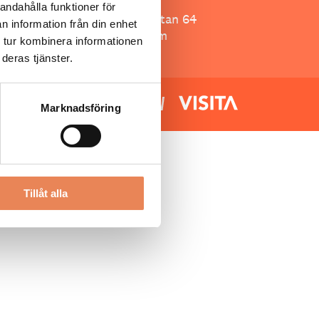
Besöksliv
andahålla funktioner för
Spoon, Brännkyrkagatan 64
n information från din enhet
118 23 Stockholm
 tur kombinera informationen
deras tjänster.
Marknadsföring
Tillåt alla