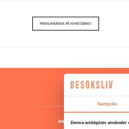
PRENUMERERA PÅ NYHETSBREV
Hos oss
besöksnär
o
Samtycke
ANSVARIG UTGIVARE
Denna webbplats använder 