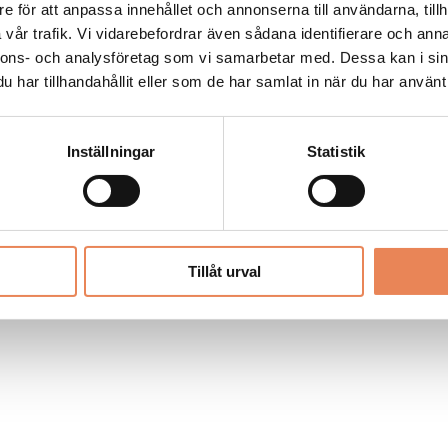
Allt material på besoksliv.se är skyddat
e för att anpassa innehållet och annonserna till användarna, tillh
enligt lagen om upphovsrätt.
vår trafik. Vi vidarebefordrar även sådana identifierare och anna
nnons- och analysföretag som vi samarbetar med. Dessa kan i sin
har tillhandahållit eller som de har samlat in när du har använt 
LIV
PRENUMERERA
ANNONSERA
Inställningar
Statistik
Tillåt urval