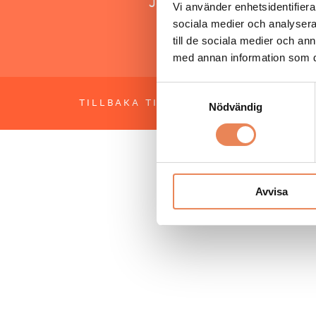
Jonas Siljhammar
Vi använder enhetsidentifierar
sociala medier och analysera 
till de sociala medier och a
med annan information som du 
Samtyckesval
TILLBAKA TILL TOPPEN
OM BESÖKS
Nödvändig
Avvisa