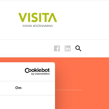
ar inom
för ägare
ta
.
Om
KONTAKT