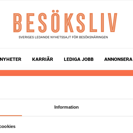
NYHETER
KARRIÄR
LEDIGA JOBB
ANNONSERA
 läser du landets mest uppdaterade nyheter och snackis
ingen. Besöksliv i sin tryckta form är ett affärsmagasin 
ch ledare inom besöksnäringen. Tidningen ges ut av
Visi
Information
UPPHOVSRÄTT
cookies