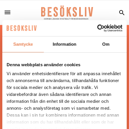
Hos oss läser du landets mest uppdaterade
nyheter och snackisar inom besöksnäringen.
Samtycke
Information
Om
Besöksliv i sin tryckta form är ett affärsmagasin
för ägare och ledare inom besöksnäringen.
Tidningen ges ut av
Visita
.
Denna webbplats använder cookies
Vi använder enhetsidentifierare för att anpassa innehållet
och annonserna till användarna, tillhandahålla funktioner
för sociala medier och analysera vår trafik. Vi
ANSVARIG UTGIVARE
vidarebefordrar även sådana identifierare och annan
Jonas Siljhammar
information från din enhet till de sociala medier och
annons- och analysföretag som vi samarbetar med.
Dessa kan i sin tur kombinera informationen med annan
UPPHOVSRÄTT
information som du har tillhandahållit eller som de har
samlat in när du har använt deras tjänster.