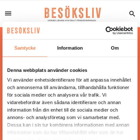
Hos oss läser du landets mest uppdaterade
nyheter och snackisar inom besöksnäringen.
Samtycke
Information
Om
Besöksliv i sin tryckta form är ett affärsmagasin
för ägare och ledare inom besöksnäringen.
Tidningen ges ut av
Visita
.
Denna webbplats använder cookies
Vi använder enhetsidentifierare för att anpassa innehållet
och annonserna till användarna, tillhandahålla funktioner
för sociala medier och analysera vår trafik. Vi
ANSVARIG UTGIVARE
vidarebefordrar även sådana identifierare och annan
Jonas Siljhammar
information från din enhet till de sociala medier och
annons- och analysföretag som vi samarbetar med.
Dessa kan i sin tur kombinera informationen med annan
UPPHOVSRÄTT
information som du har tillhandahållit eller som de har
samlat in när du har använt deras tjänster.