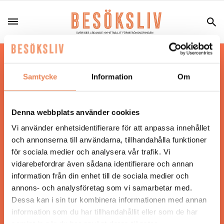
Hos oss läser du landets mest uppdaterade
nyheter och snackisar inom besöksnäringen.
Samtycke
Information
Om
Besöksliv i sin tryckta form är ett affärsmagasin
för ägare och ledare inom besöksnäringen.
Tidningen ges ut av
Visita
.
Denna webbplats använder cookies
Vi använder enhetsidentifierare för att anpassa innehållet
och annonserna till användarna, tillhandahålla funktioner
för sociala medier och analysera vår trafik. Vi
ANSVARIG UTGIVARE
vidarebefordrar även sådana identifierare och annan
Jonas Siljhammar
information från din enhet till de sociala medier och
annons- och analysföretag som vi samarbetar med.
Dessa kan i sin tur kombinera informationen med annan
UPPHOVSRÄTT
information som du har tillhandahållit eller som de har
samlat in när du har använt deras tjänster.