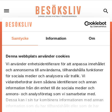
Hos oss läser du landets mest uppdaterade
nyheter och snackisar inom besöksnäringen.
Samtycke
Information
Om
Besöksliv i sin tryckta form är ett affärsmagasin
för ägare och ledare inom besöksnäringen.
Tidningen ges ut av
Visita
.
Denna webbplats använder cookies
Vi använder enhetsidentifierare för att anpassa innehållet
och annonserna till användarna, tillhandahålla funktioner
för sociala medier och analysera vår trafik. Vi
ANSVARIG UTGIVARE
vidarebefordrar även sådana identifierare och annan
Jonas Siljhammar
information från din enhet till de sociala medier och
annons- och analysföretag som vi samarbetar med.
Dessa kan i sin tur kombinera informationen med annan
UPPHOVSRÄTT
information som du har tillhandahållit eller som de har
samlat in när du har använt deras tjänster.