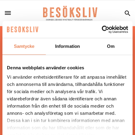
Hos oss läser du landets mest uppdaterade
nyheter och snackisar inom besöksnäringen.
Samtycke
Information
Om
Besöksliv i sin tryckta form är ett affärsmagasin
för ägare och ledare inom besöksnäringen.
Tidningen ges ut av
Visita
.
Denna webbplats använder cookies
Vi använder enhetsidentifierare för att anpassa innehållet
och annonserna till användarna, tillhandahålla funktioner
för sociala medier och analysera vår trafik. Vi
ANSVARIG UTGIVARE
vidarebefordrar även sådana identifierare och annan
Jonas Siljhammar
information från din enhet till de sociala medier och
annons- och analysföretag som vi samarbetar med.
Dessa kan i sin tur kombinera informationen med annan
UPPHOVSRÄTT
information som du har tillhandahållit eller som de har
samlat in när du har använt deras tjänster.