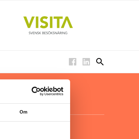
ar inom
för ägare
ta
.
Om
KONTAKT