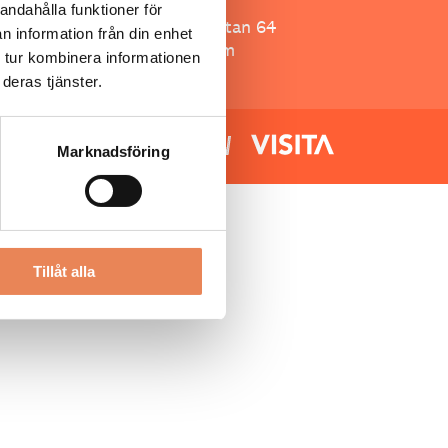
Besöksliv
andahålla funktioner för
Spoon, Brännkyrkagatan 64
n information från din enhet
118 23 Stockholm
 tur kombinera informationen
deras tjänster.
Marknadsföring
Tillåt alla