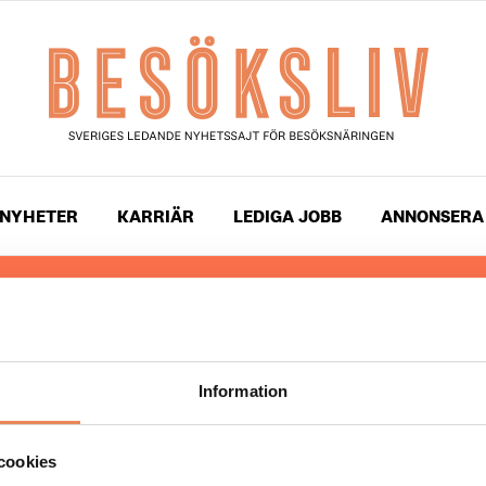
NYHETER
KARRIÄR
LEDIGA JOBB
ANNONSERA
 läser du landets mest uppdaterade nyheter och snackis
ingen. Besöksliv i sin tryckta form är ett affärsmagasin 
ch ledare inom besöksnäringen. Tidningen ges ut av
Visi
Information
UPPHOVSRÄTT
cookies