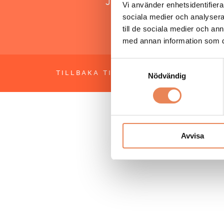
Jonas Siljhammar
Vi använder enhetsidentifierar
sociala medier och analysera 
till de sociala medier och a
med annan information som du 
Samtyckesval
TILLBAKA TILL TOPPEN
OM BESÖKS
Nödvändig
Avvisa