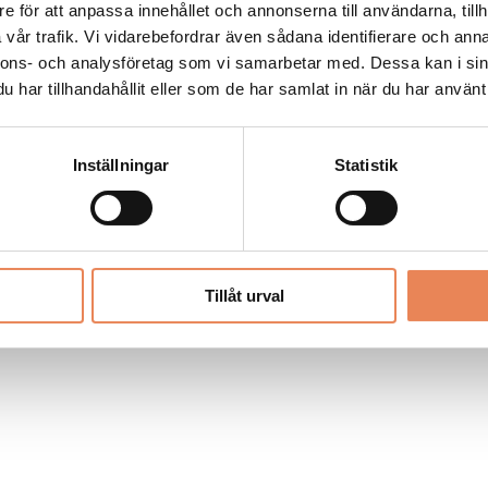
Allt material på besoksliv.se är skyddat
e för att anpassa innehållet och annonserna till användarna, tillh
enligt lagen om upphovsrätt.
vår trafik. Vi vidarebefordrar även sådana identifierare och anna
nnons- och analysföretag som vi samarbetar med. Dessa kan i sin
har tillhandahållit eller som de har samlat in när du har använt 
LIV
PRENUMERERA
ANNONSERA
Inställningar
Statistik
Tillåt urval