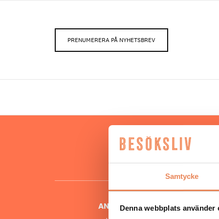
PRENUMERERA PÅ NYHETSBREV
Hos oss
besöksnär
o
Samtycke
ANSVARIG UTGIVARE
Denna webbplats använder 