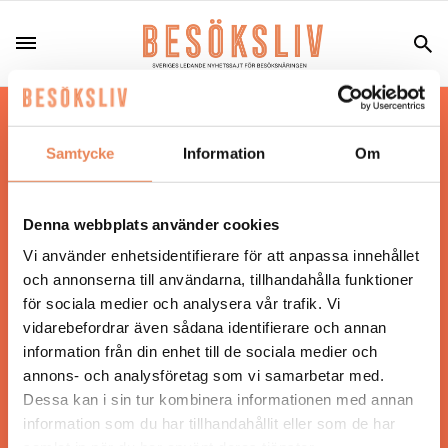
Hos oss läser du landets mest uppdaterade
nyheter och snackisar inom besöksnäringen.
Samtycke
Information
Om
Besöksliv i sin tryckta form är ett affärsmagasin
för ägare och ledare inom besöksnäringen.
Tidningen ges ut av
Visita
.
Denna webbplats använder cookies
Vi använder enhetsidentifierare för att anpassa innehållet
och annonserna till användarna, tillhandahålla funktioner
för sociala medier och analysera vår trafik. Vi
ANSVARIG UTGIVARE
vidarebefordrar även sådana identifierare och annan
Jonas Siljhammar
information från din enhet till de sociala medier och
annons- och analysföretag som vi samarbetar med.
Dessa kan i sin tur kombinera informationen med annan
UPPHOVSRÄTT
information som du har tillhandahållit eller som de har
samlat in när du har använt deras tjänster.