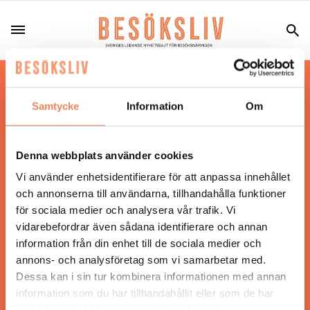
Hos oss läser du landets mest uppdaterade
nyheter och snackisar inom besöksnäringen.
Samtycke
Information
Om
Besöksliv i sin tryckta form är ett affärsmagasin
för ägare och ledare inom besöksnäringen.
Tidningen ges ut av
Visita
.
Denna webbplats använder cookies
Vi använder enhetsidentifierare för att anpassa innehållet
och annonserna till användarna, tillhandahålla funktioner
för sociala medier och analysera vår trafik. Vi
ANSVARIG UTGIVARE
vidarebefordrar även sådana identifierare och annan
Jonas Siljhammar
information från din enhet till de sociala medier och
annons- och analysföretag som vi samarbetar med.
Dessa kan i sin tur kombinera informationen med annan
UPPHOVSRÄTT
information som du har tillhandahållit eller som de har
samlat in när du har använt deras tjänster.