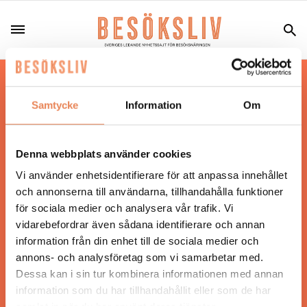
Hos oss läser du landets mest uppdaterade
nyheter och snackisar inom besöksnäringen.
Samtycke
Information
Om
Besöksliv i sin tryckta form är ett affärsmagasin
för ägare och ledare inom besöksnäringen.
Tidningen ges ut av
Visita
.
Denna webbplats använder cookies
Vi använder enhetsidentifierare för att anpassa innehållet
och annonserna till användarna, tillhandahålla funktioner
för sociala medier och analysera vår trafik. Vi
ANSVARIG UTGIVARE
vidarebefordrar även sådana identifierare och annan
Jonas Siljhammar
information från din enhet till de sociala medier och
annons- och analysföretag som vi samarbetar med.
Dessa kan i sin tur kombinera informationen med annan
UPPHOVSRÄTT
information som du har tillhandahållit eller som de har
samlat in när du har använt deras tjänster.