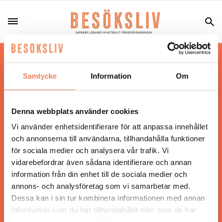
Hos oss läser du landets mest uppdaterade
nyheter och snackisar inom besöksnäringen.
Samtycke
Information
Om
Besöksliv i sin tryckta form är ett affärsmagasin
för ägare och ledare inom besöksnäringen.
Tidningen ges ut av
Visita
.
Denna webbplats använder cookies
Vi använder enhetsidentifierare för att anpassa innehållet
och annonserna till användarna, tillhandahålla funktioner
för sociala medier och analysera vår trafik. Vi
ANSVARIG UTGIVARE
vidarebefordrar även sådana identifierare och annan
Jonas Siljhammar
information från din enhet till de sociala medier och
annons- och analysföretag som vi samarbetar med.
Dessa kan i sin tur kombinera informationen med annan
UPPHOVSRÄTT
information som du har tillhandahållit eller som de har
samlat in när du har använt deras tjänster.