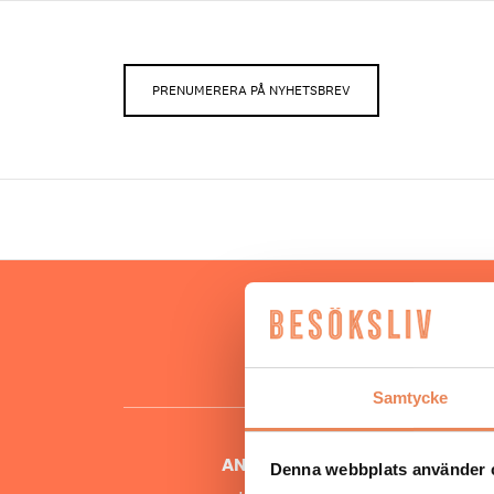
PRENUMERERA PÅ NYHETSBREV
Hos oss
besöksnär
o
Samtycke
ANSVARIG UTGIVARE
Denna webbplats använder 