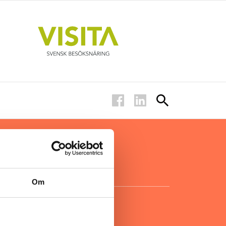
ar inom
för ägare
ta
.
Om
KONTAKT