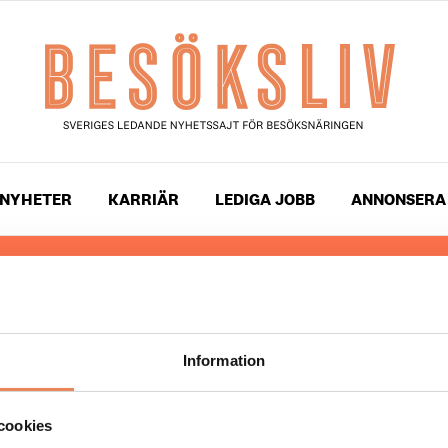
NYHETER
KARRIÄR
LEDIGA JOBB
ANNONSERA
 läser du landets mest uppdaterade nyheter och snackis
ingen. Besöksliv i sin tryckta form är ett affärsmagasin 
ch ledare inom besöksnäringen. Tidningen ges ut av
Visi
Information
UPPHOVSRÄTT
cookies