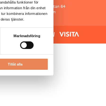
Besöksliv
andahålla funktioner för
Spoon, Brännkyrkagatan 64
n information från din enhet
118 23 Stockholm
 tur kombinera informationen
deras tjänster.
Marknadsföring
Tillåt alla