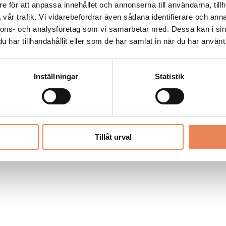
Allt material på besoksliv.se är skyddat
e för att anpassa innehållet och annonserna till användarna, tillh
enligt lagen om upphovsrätt.
vår trafik. Vi vidarebefordrar även sådana identifierare och anna
nnons- och analysföretag som vi samarbetar med. Dessa kan i sin
har tillhandahållit eller som de har samlat in när du har använt 
LIV
PRENUMERERA
ANNONSERA
Inställningar
Statistik
Tillåt urval