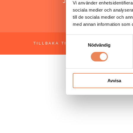
Jonas Siljhammar
Vi använder enhetsidentifierar
sociala medier och analysera 
till de sociala medier och a
med annan information som du 
Samtyckesval
TILLBAKA TILL TOPPEN
OM BESÖKS
Nödvändig
Avvisa