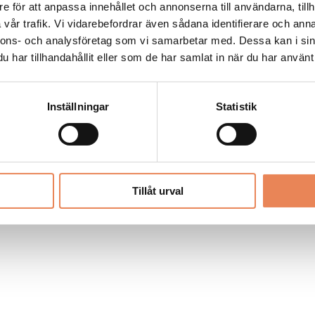
Allt material på besoksliv.se är skyddat
e för att anpassa innehållet och annonserna till användarna, tillh
enligt lagen om upphovsrätt.
vår trafik. Vi vidarebefordrar även sådana identifierare och anna
nnons- och analysföretag som vi samarbetar med. Dessa kan i sin
har tillhandahållit eller som de har samlat in när du har använt 
LIV
PRENUMERERA
ANNONSERA
Inställningar
Statistik
Tillåt urval