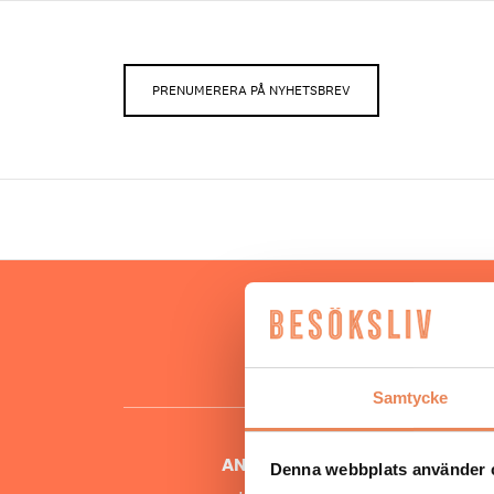
PRENUMERERA PÅ NYHETSBREV
Hos oss
besöksnär
o
Samtycke
ANSVARIG UTGIVARE
Denna webbplats använder 