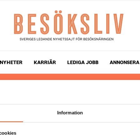
NYHETER
KARRIÄR
LEDIGA JOBB
ANNONSERA
 läser du landets mest uppdaterade nyheter och snackis
ingen. Besöksliv i sin tryckta form är ett affärsmagasin 
ch ledare inom besöksnäringen. Tidningen ges ut av
Visi
Information
UPPHOVSRÄTT
cookies