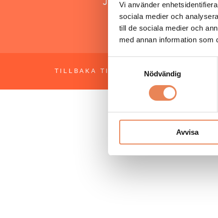
Jonas Siljhammar
Vi använder enhetsidentifierar
sociala medier och analysera 
till de sociala medier och a
med annan information som du 
Samtyckesval
TILLBAKA TILL TOPPEN
OM BESÖKS
Nödvändig
Avvisa