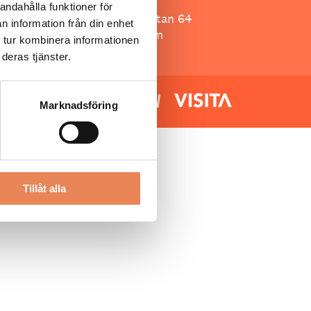
Besöksliv
andahålla funktioner för
Spoon, Brännkyrkagatan 64
n information från din enhet
118 23 Stockholm
 tur kombinera informationen
deras tjänster.
Marknadsföring
Tillåt alla