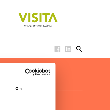
ar inom
för ägare
ta
.
Om
KONTAKT