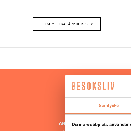
PRENUMERERA PÅ NYHETSBREV
Hos oss
besöksnär
o
Samtycke
ANSVARIG UTGIVARE
Denna webbplats använder 