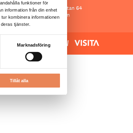
Besöksliv
andahålla funktioner för
Spoon, Brännkyrkagatan 64
n information från din enhet
118 23 Stockholm
 tur kombinera informationen
deras tjänster.
Marknadsföring
Tillåt alla