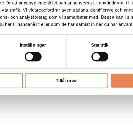
Allt material på besoksliv.se är skyddat
e för att anpassa innehållet och annonserna till användarna, tillh
enligt lagen om upphovsrätt.
vår trafik. Vi vidarebefordrar även sådana identifierare och anna
nnons- och analysföretag som vi samarbetar med. Dessa kan i sin
har tillhandahållit eller som de har samlat in när du har använt 
LIV
PRENUMERERA
ANNONSERA
Inställningar
Statistik
Tillåt urval