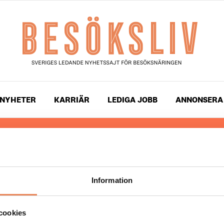
NYHETER
KARRIÄR
LEDIGA JOBB
ANNONSERA
 läser du landets mest uppdaterade nyheter och snackis
ingen. Besöksliv i sin tryckta form är ett affärsmagasin 
ch ledare inom besöksnäringen. Tidningen ges ut av
Visi
Information
UPPHOVSRÄTT
cookies