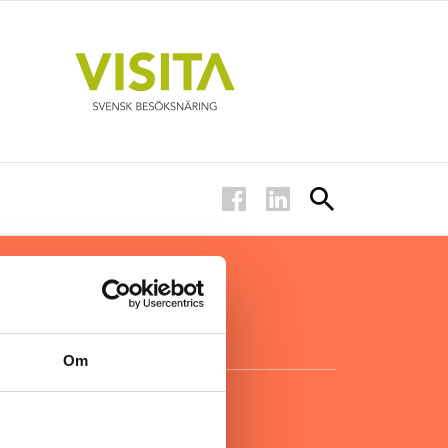
ar inom
för ägare
ta
.
Om
KONTAKT