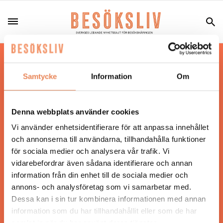
Hos oss läser du landets mest uppdaterade
nyheter och snackisar inom besöksnäringen.
Samtycke
Information
Om
Besöksliv i sin tryckta form är ett affärsmagasin
för ägare och ledare inom besöksnäringen.
Tidningen ges ut av
Visita
.
Denna webbplats använder cookies
Vi använder enhetsidentifierare för att anpassa innehållet
och annonserna till användarna, tillhandahålla funktioner
för sociala medier och analysera vår trafik. Vi
ANSVARIG UTGIVARE
vidarebefordrar även sådana identifierare och annan
Jonas Siljhammar
information från din enhet till de sociala medier och
annons- och analysföretag som vi samarbetar med.
Dessa kan i sin tur kombinera informationen med annan
UPPHOVSRÄTT
information som du har tillhandahållit eller som de har
samlat in när du har använt deras tjänster.