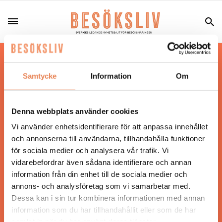
Hos oss läser du landets mest uppdaterade
nyheter och snackisar inom besöksnäringen.
Samtycke
Information
Om
Besöksliv i sin tryckta form är ett affärsmagasin
för ägare och ledare inom besöksnäringen.
Tidningen ges ut av
Visita
.
Denna webbplats använder cookies
Vi använder enhetsidentifierare för att anpassa innehållet
och annonserna till användarna, tillhandahålla funktioner
för sociala medier och analysera vår trafik. Vi
ANSVARIG UTGIVARE
vidarebefordrar även sådana identifierare och annan
Jonas Siljhammar
information från din enhet till de sociala medier och
annons- och analysföretag som vi samarbetar med.
Dessa kan i sin tur kombinera informationen med annan
UPPHOVSRÄTT
information som du har tillhandahållit eller som de har
samlat in när du har använt deras tjänster.