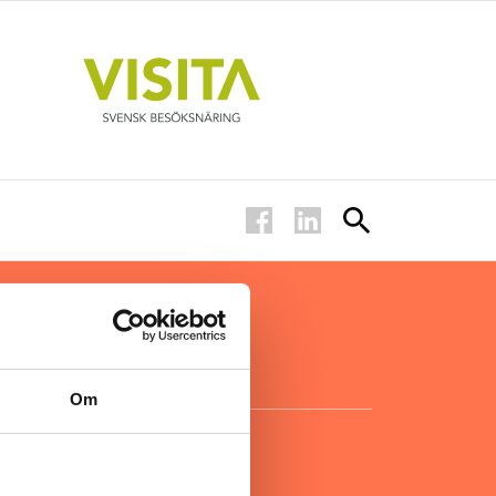
ar inom
för ägare
ta
.
Om
KONTAKT