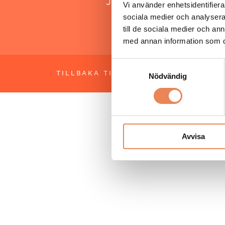
Jonas Siljhammar
Vi använder enhetsidentifierar
sociala medier och analysera 
till de sociala medier och a
med annan information som du 
Samtyckesval
TILLBAKA TILL TOPPEN
OM BESÖKS
Nödvändig
Avvisa