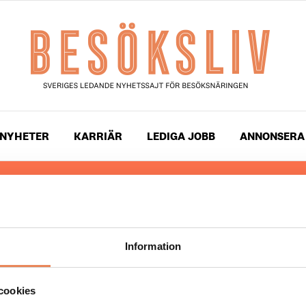
NYHETER
KARRIÄR
LEDIGA JOBB
ANNONSERA
 läser du landets mest uppdaterade nyheter och snackis
ingen. Besöksliv i sin tryckta form är ett affärsmagasin 
ch ledare inom besöksnäringen. Tidningen ges ut av
Visi
Information
UPPHOVSRÄTT
cookies