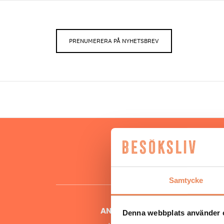
PRENUMERERA PÅ NYHETSBREV
Hos oss
besöksnär
o
Samtycke
ANSVARIG UTGIVARE
Denna webbplats använder 