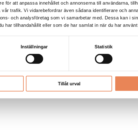
Allt material på besoksliv.se är skyddat
e för att anpassa innehållet och annonserna till användarna, tillh
enligt lagen om upphovsrätt.
vår trafik. Vi vidarebefordrar även sådana identifierare och anna
nnons- och analysföretag som vi samarbetar med. Dessa kan i sin
har tillhandahållit eller som de har samlat in när du har använt 
LIV
PRENUMERERA
ANNONSERA
Inställningar
Statistik
Tillåt urval