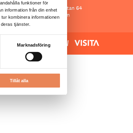
Besöksliv
andahålla funktioner för
Spoon, Brännkyrkagatan 64
n information från din enhet
118 23 Stockholm
 tur kombinera informationen
deras tjänster.
Marknadsföring
Tillåt alla