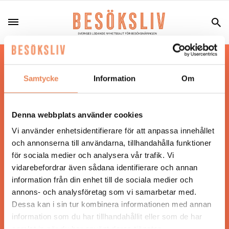
Hos oss läser du landets mest uppdaterade
nyheter och snackisar inom besöksnäringen.
Samtycke
Information
Om
Besöksliv i sin tryckta form är ett affärsmagasin
för ägare och ledare inom besöksnäringen.
Tidningen ges ut av
Visita
.
Denna webbplats använder cookies
Vi använder enhetsidentifierare för att anpassa innehållet
och annonserna till användarna, tillhandahålla funktioner
för sociala medier och analysera vår trafik. Vi
ANSVARIG UTGIVARE
vidarebefordrar även sådana identifierare och annan
Jonas Siljhammar
information från din enhet till de sociala medier och
annons- och analysföretag som vi samarbetar med.
Dessa kan i sin tur kombinera informationen med annan
UPPHOVSRÄTT
information som du har tillhandahållit eller som de har
samlat in när du har använt deras tjänster.