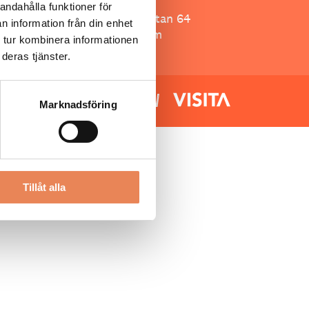
Besöksliv
andahålla funktioner för
Spoon, Brännkyrkagatan 64
n information från din enhet
118 23 Stockholm
 tur kombinera informationen
deras tjänster.
Marknadsföring
Tillåt alla