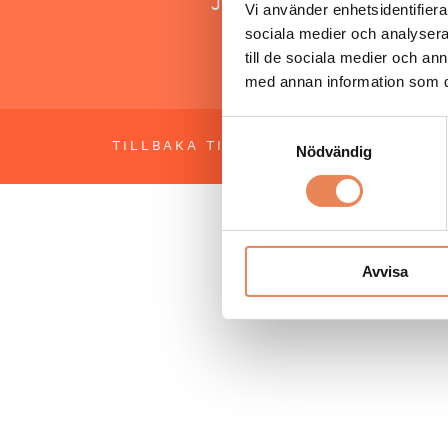
Jonas Siljhammar
Vi använder enhetsidentifierar
sociala medier och analysera 
till de sociala medier och a
med annan information som du 
Samtyckesval
TILLBAKA TILL TOPPEN
OM BESÖKS
Nödvändig
Avvisa