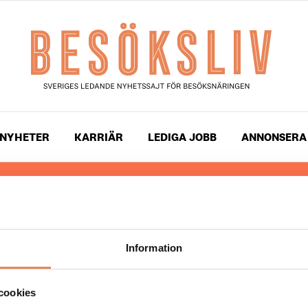
NYHETER
KARRIÄR
LEDIGA JOBB
ANNONSERA
 läser du landets mest uppdaterade nyheter och snackis
ingen. Besöksliv i sin tryckta form är ett affärsmagasin 
ch ledare inom besöksnäringen. Tidningen ges ut av
Visi
Information
UPPHOVSRÄTT
cookies