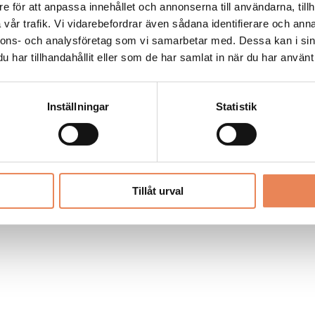
Allt material på besoksliv.se är skyddat
e för att anpassa innehållet och annonserna till användarna, tillh
enligt lagen om upphovsrätt.
vår trafik. Vi vidarebefordrar även sådana identifierare och anna
nnons- och analysföretag som vi samarbetar med. Dessa kan i sin
har tillhandahållit eller som de har samlat in när du har använt 
LIV
PRENUMERERA
ANNONSERA
Inställningar
Statistik
Tillåt urval