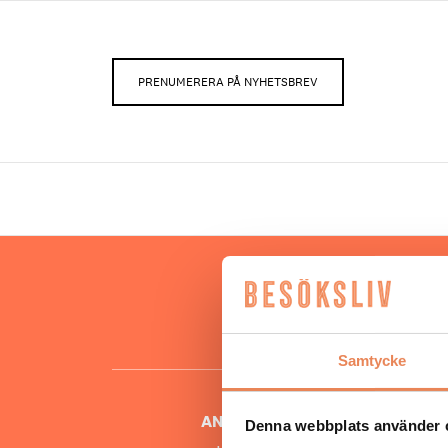
PRENUMERERA PÅ NYHETSBREV
Hos oss
besöksnär
o
Samtycke
ANSVARIG UTGIVARE
Denna webbplats använder 