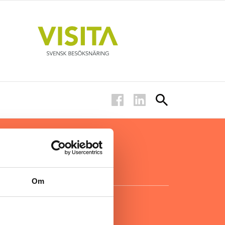
ar inom
för ägare
ta
.
Om
KONTAKT