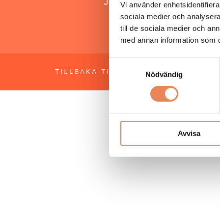
Jonas Siljhammar
Vi använder enhetsidentifierar
sociala medier och analysera 
till de sociala medier och a
med annan information som du 
Samtyckesval
TILLBAKA TILL TOPPEN
OM BESÖKS
Nödvändig
Avvisa