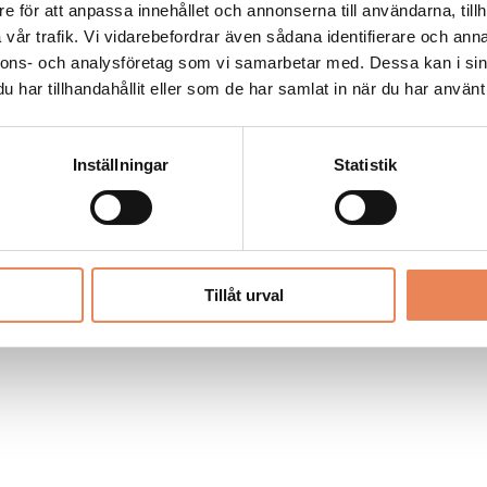
Allt material på besoksliv.se är skyddat
e för att anpassa innehållet och annonserna till användarna, tillh
enligt lagen om upphovsrätt.
vår trafik. Vi vidarebefordrar även sådana identifierare och anna
nnons- och analysföretag som vi samarbetar med. Dessa kan i sin
har tillhandahållit eller som de har samlat in när du har använt 
LIV
PRENUMERERA
ANNONSERA
Inställningar
Statistik
Tillåt urval