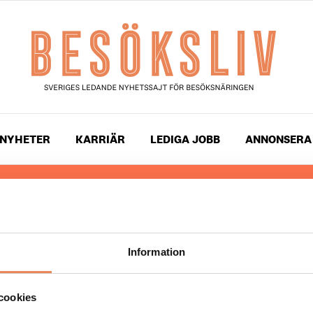
NYHETER
KARRIÄR
LEDIGA JOBB
ANNONSERA
 läser du landets mest uppdaterade nyheter och snackis
ingen. Besöksliv i sin tryckta form är ett affärsmagasin 
ch ledare inom besöksnäringen. Tidningen ges ut av
Visi
Information
UPPHOVSRÄTT
cookies