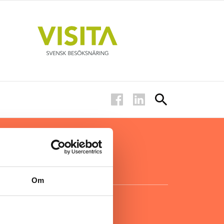
ar inom
för ägare
ta
.
Om
KONTAKT