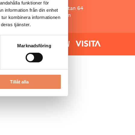
Besöksliv
andahålla funktioner för
Spoon, Brännkyrkagatan 64
n information från din enhet
118 23 Stockholm
 tur kombinera informationen
deras tjänster.
Marknadsföring
Tillåt alla