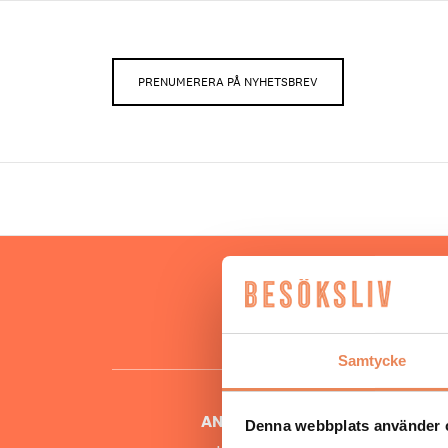
PRENUMERERA PÅ NYHETSBREV
Hos oss
besöksnär
o
Samtycke
ANSVARIG UTGIVARE
Denna webbplats använder 