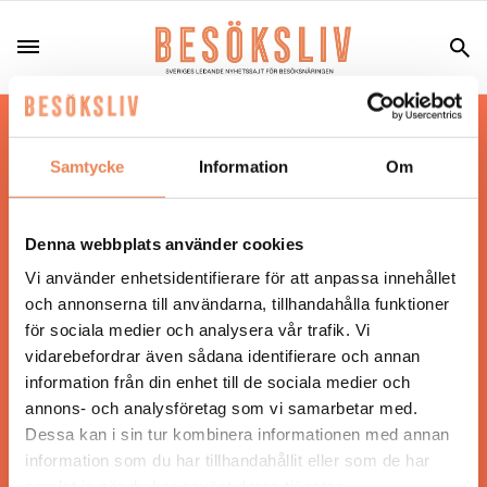
Hos oss läser du landets mest uppdaterade
nyheter och snackisar inom besöksnäringen.
Samtycke
Information
Om
Besöksliv i sin tryckta form är ett affärsmagasin
för ägare och ledare inom besöksnäringen.
Tidningen ges ut av
Visita
.
Denna webbplats använder cookies
Vi använder enhetsidentifierare för att anpassa innehållet
och annonserna till användarna, tillhandahålla funktioner
för sociala medier och analysera vår trafik. Vi
ANSVARIG UTGIVARE
vidarebefordrar även sådana identifierare och annan
Jonas Siljhammar
information från din enhet till de sociala medier och
annons- och analysföretag som vi samarbetar med.
Dessa kan i sin tur kombinera informationen med annan
UPPHOVSRÄTT
information som du har tillhandahållit eller som de har
samlat in när du har använt deras tjänster.